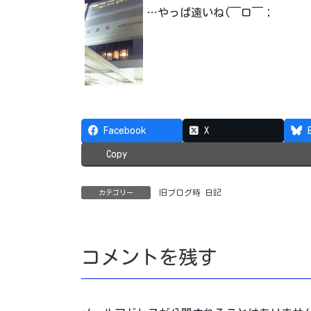
…やっぱ遠いね(￣ロ￣；
Facebook
X
Copy
旧ブログ時 日記
カテゴリー
コメントを残す