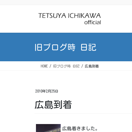
コ
ナ
ン
ビ
テ
ゲ
ン
ー
ツ
シ
に
ョ
旧ブログ時 日記
移
ン
動
に
移
HOME
旧ブログ時 日記
広島到着
動
2010年2月25日
広島到着
広島着きました。