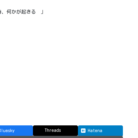
時、何かが起きる 」
Threads
Bluesky
Hatena