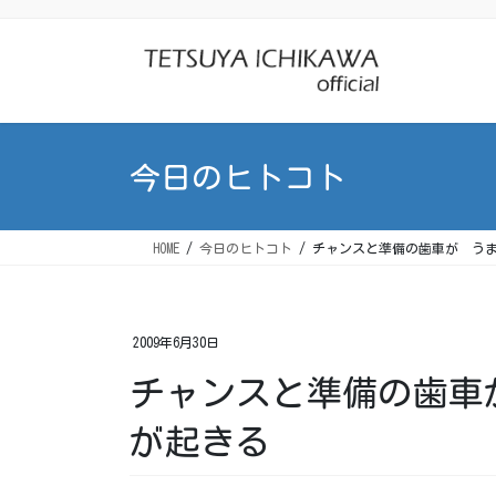
コ
ナ
ン
ビ
テ
ゲ
ン
ー
ツ
シ
に
ョ
今日のヒトコト
移
ン
動
に
移
HOME
今日のヒトコト
チャンスと準備の歯車が う
動
2009年6月30日
チャンスと準備の歯車
が起きる