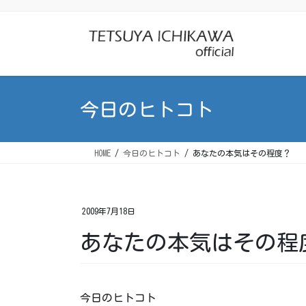
コ
ナ
ン
ビ
テ
ゲ
ン
ー
ツ
シ
に
ョ
今日のヒトコト
移
ン
動
に
移
HOME
今日のヒトコト
あなたの本気はその程度？
動
2009年7月18日
あなたの本気はその程
今日のヒトコト