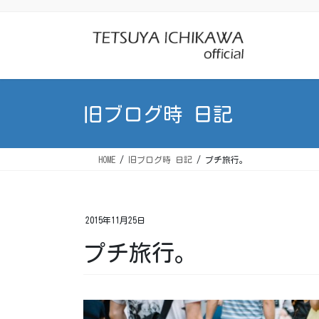
コ
ナ
ン
ビ
テ
ゲ
ン
ー
ツ
シ
に
ョ
旧ブログ時 日記
移
ン
動
に
移
HOME
旧ブログ時 日記
プチ旅行。
動
2015年11月25日
プチ旅行。