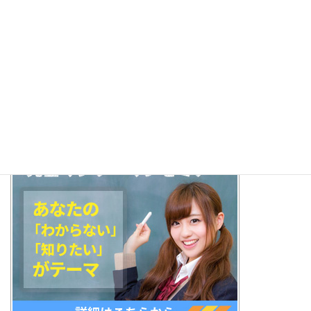
Facebook
X
Bluesky
Threads
Hatena
LINE
Copy
検索