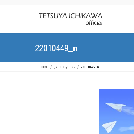
コ
ナ
ン
ビ
テ
ゲ
ン
ー
ツ
シ
に
ョ
22010449_m
移
ン
動
に
移
HOME
プロフィール
22010449_m
動